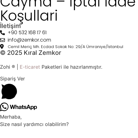
Cayma – İptal İade
Koşullari
İletişim
+90 532 168 17 61
info@zemkor.com
Cemil Meriç Mh. Ecdad Sokak No: 29/A Ümraniye/İstanbul
© 2025 Kıral Zemkor
Zohi ® |
E-ticaret
Paketleri ile hazırlanmıştır.
Sipariş Ver
Merhaba,
Size nasıl yardımcı olabilirim?