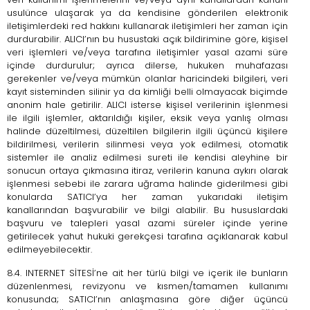
usulünce ulaşarak ya da kendisine gönderilen elektronik
iletişimlerdeki red hakkını kullanarak iletişimleri her zaman için
durdurabilir. ALICI’nın bu husustaki açık bildirimine göre, kişisel
veri işlemleri ve/veya tarafına iletişimler yasal azami süre
içinde durdurulur; ayrıca dilerse, hukuken muhafazası
gerekenler ve/veya mümkün olanlar haricindeki bilgileri, veri
kayıt sisteminden silinir ya da kimliği belli olmayacak biçimde
anonim hale getirilir. ALICI isterse kişisel verilerinin işlenmesi
ile ilgili işlemler, aktarıldığı kişiler, eksik veya yanlış olması
halinde düzeltilmesi, düzeltilen bilgilerin ilgili üçüncü kişilere
bildirilmesi, verilerin silinmesi veya yok edilmesi, otomatik
sistemler ile analiz edilmesi sureti ile kendisi aleyhine bir
sonucun ortaya çıkmasına itiraz, verilerin kanuna aykırı olarak
işlenmesi sebebi ile zarara uğrama halinde giderilmesi gibi
konularda SATICI’ya her zaman yukarıdaki iletişim
kanallarından başvurabilir ve bilgi alabilir. Bu hususlardaki
başvuru ve talepleri yasal azami süreler içinde yerine
getirilecek yahut hukuki gerekçesi tarafına açıklanarak kabul
edilmeyebilecektir.
8.4. INTERNET SİTESİ’ne ait her türlü bilgi ve içerik ile bunların
düzenlenmesi, revizyonu ve kısmen/tamamen kullanımı
konusunda; SATICI’nın anlaşmasına göre diğer üçüncü