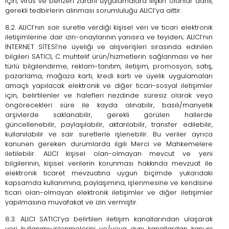
için, virüs ve benzeri zararlı uygulamalara ilişkin olanlar dahil,
gerekli tedbirlerin alınması sorumluluğu ALICI’ya aittir.
8.2. ALICI’nın sair suretle verdiği kişisel veri ve ticari elektronik
iletişimlerine dair izin-onaylarının yanısıra ve teyiden; ALICI’nın
İNTERNET SİTESİ’ne üyeliği ve alışverişleri sırasında edinilen
bilgileri SATICI, C muhtelif ürün/hizmetlerin sağlanması ve her
türlü bilgilendirme, reklam-tanıtım, iletişim, promosyon, satış,
pazarlama, mağaza kartı, kredi kartı ve üyelik uygulamaları
amaçlı yapılacak elektronik ve diğer ticari-sosyal iletişimler
için, belirtilenler ve halefleri nezdinde süresiz olarak veya
öngörecekleri süre ile kayda alınabilir, basılı/manyetik
arşivlerde saklanabilir, gerekli görülen hallerde
güncellenebilir, paylaşılabilir, aktarılabilir, transfer edilebilir,
kullanılabilir ve sair suretlerle işlenebilir. Bu veriler ayrıca
kanunen gereken durumlarda ilgili Merci ve Mahkemelere
iletilebilir. ALICI kişisel olan-olmayan mevcut ve yeni
bilgilerinin, kişisel verilerin korunması hakkında mevzuat ile
elektronik ticaret mevzuatına uygun biçimde yukarıdaki
kapsamda kullanımına, paylaşımına, işlenmesine ve kendisine
ticari olan-olmayan elektronik iletişimler ve diğer iletişimler
yapılmasına muvafakat ve izin vermiştir.
8.3. ALICI SATICI’ya belirtilen iletişim kanallarından ulaşarak
veri kullanımı-işlenmelerini ve/veya aynı kanallardan kanuni