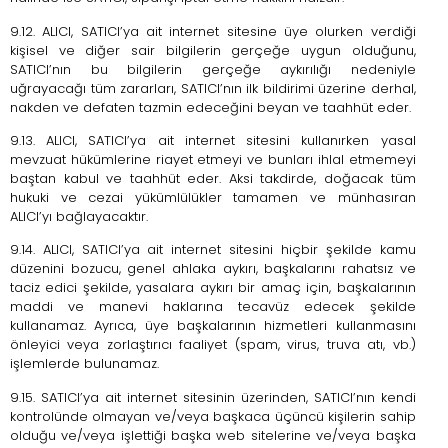
9.12. ALICI, SATICI’ya ait internet sitesine üye olurken verdiği
kişisel ve diğer sair bilgilerin gerçeğe uygun olduğunu,
SATICI’nın bu bilgilerin gerçeğe aykırılığı nedeniyle
uğrayacağı tüm zararları, SATICI’nın ilk bildirimi üzerine derhal,
nakden ve defaten tazmin edeceğini beyan ve taahhüt eder.
9.13. ALICI, SATICI’ya ait internet sitesini kullanırken yasal
mevzuat hükümlerine riayet etmeyi ve bunları ihlal etmemeyi
baştan kabul ve taahhüt eder. Aksi takdirde, doğacak tüm
hukuki ve cezai yükümlülükler tamamen ve münhasıran
ALICI’yı bağlayacaktır.
9.14. ALICI, SATICI’ya ait internet sitesini hiçbir şekilde kamu
düzenini bozucu, genel ahlaka aykırı, başkalarını rahatsız ve
taciz edici şekilde, yasalara aykırı bir amaç için, başkalarının
maddi ve manevi haklarına tecavüz edecek şekilde
kullanamaz. Ayrıca, üye başkalarının hizmetleri kullanmasını
önleyici veya zorlaştırıcı faaliyet (spam, virus, truva atı, vb.)
işlemlerde bulunamaz.
9.15. SATICI’ya ait internet sitesinin üzerinden, SATICI’nın kendi
kontrolünde olmayan ve/veya başkaca üçüncü kişilerin sahip
olduğu ve/veya işlettiği başka web sitelerine ve/veya başka