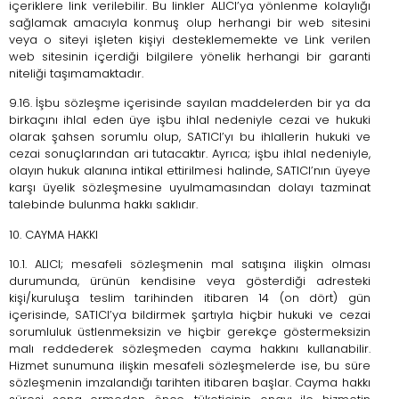
içeriklere link verilebilir. Bu linkler ALICI’ya yönlenme kolaylığı
sağlamak amacıyla konmuş olup herhangi bir web sitesini
veya o siteyi işleten kişiyi desteklememekte ve Link verilen
web sitesinin içerdiği bilgilere yönelik herhangi bir garanti
niteliği taşımamaktadır.
9.16. İşbu sözleşme içerisinde sayılan maddelerden bir ya da
birkaçını ihlal eden üye işbu ihlal nedeniyle cezai ve hukuki
olarak şahsen sorumlu olup, SATICI’yı bu ihlallerin hukuki ve
cezai sonuçlarından ari tutacaktır. Ayrıca; işbu ihlal nedeniyle,
olayın hukuk alanına intikal ettirilmesi halinde, SATICI’nın üyeye
karşı üyelik sözleşmesine uyulmamasından dolayı tazminat
talebinde bulunma hakkı saklıdır.
10. CAYMA HAKKI
10.1. ALICI; mesafeli sözleşmenin mal satışına ilişkin olması
durumunda, ürünün kendisine veya gösterdiği adresteki
kişi/kuruluşa teslim tarihinden itibaren 14 (on dört) gün
içerisinde, SATICI’ya bildirmek şartıyla hiçbir hukuki ve cezai
sorumluluk üstlenmeksizin ve hiçbir gerekçe göstermeksizin
malı reddederek sözleşmeden cayma hakkını kullanabilir.
Hizmet sunumuna ilişkin mesafeli sözleşmelerde ise, bu süre
sözleşmenin imzalandığı tarihten itibaren başlar. Cayma hakkı