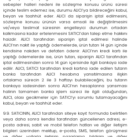
sebepler halleri nedeni ile sözleşme konusu ürünü süresi
içinde teslim edemez ise, durumu ALICI’ya bildireceğini kabul,
beyan ve taahhüt eder. ALICI da siparişin iptal edilmesini,
sözleşme konusu ürünün varsa emsali ile değiştirilmesini
ve/veya teslimat süresinin engelleyici durumun ortadan
kalkmasına kadar ertelenmesini SATICI’dan talep etme hakkını
haizdir. ALICI tarafından siparişin iptal edilmesi halinde
ALICI’nın nakit ile yaptığı ödemelerde, ürün tutarı 14 gün içinde
kendisine nakden ve defaten ödenir. ALICI’nın kredi kartı ile
yaptığı ödemelerde ise, ürün tutarı, siparişin ALICI tarafından
iptal edilmesinden sonra 14 gün içerisinde ilgili bankaya iade
edilir. ALICI, SATICI tarafından kredi kartına iade edilen tutarın
banka tarafından ALICI hesabına yansıtılmasına ilişkin
ortalama sürecin 2 ile 3 haftayı bulabileceğini, bu tutarın
bankaya iadesinden sonra ALICI’nın hesaplarına yansıması
halinin tamamen banka işlem süreci ile ilgili olduğundan,
ALICI, olası gecikmeler için SATICI’yı sorumlu tutamayacağını
kabul, beyan ve taahhüt eder.
9.9. SATICININ, ALICI tarafından siteye kayıt formunda belirtilen
veya daha sonra kendisi tarafından güncellenen adresi, e-
posta adresi, sabit ve mobil telefon hatları ve diğer iletişim
bilgileri üzerinden mektup, e-posta, SMS, telefon görüşmesi
ve diğer yollarla iletişim, pazarlama, bildirim ve diğer