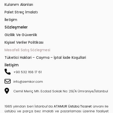
Kulanım Alanları
Palet Streç İmalatı
İletişim
Sözleşmeler
Gizlilik Ve Güvenlik
Kişisel Veriler Politikası
Mesafeli Satış Sözleşmesi
Tüketici Haklari – Cayma – İptal İade Koşullari
İletişim
+90 532 168 17 61
info@zemkor.com
Cemil Meriç Mh. Ecdad Sokak No: 29/A Ümraniye/İstanbul
1985 yılından beri İstanbul’da
ATAMUR Üstübü Ticaret
ünvanı ile
üstübü ve parça bez imalatı ve pazarlaması üzerine faaliyet