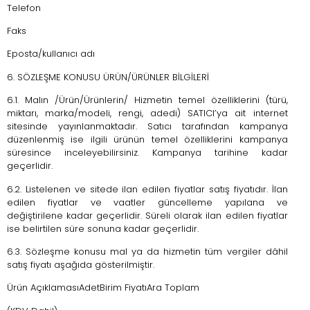
Telefon
Faks
Eposta/kullanıcı adı
6. SÖZLEŞME KONUSU ÜRÜN/ÜRÜNLER BİLGİLERİ
6.1. Malın /Ürün/Ürünlerin/ Hizmetin temel özelliklerini (türü,
miktarı, marka/modeli, rengi, adedi) SATICI’ya ait internet
sitesinde yayınlanmaktadır. Satıcı tarafından kampanya
düzenlenmiş ise ilgili ürünün temel özelliklerini kampanya
süresince inceleyebilirsiniz. Kampanya tarihine kadar
geçerlidir.
6.2. Listelenen ve sitede ilan edilen fiyatlar satış fiyatıdır. İlan
edilen fiyatlar ve vaatler güncelleme yapılana ve
değiştirilene kadar geçerlidir. Süreli olarak ilan edilen fiyatlar
ise belirtilen süre sonuna kadar geçerlidir.
6.3. Sözleşme konusu mal ya da hizmetin tüm vergiler dâhil
satış fiyatı aşağıda gösterilmiştir.
Ürün AçıklamasıAdetBirim FiyatıAra Toplam