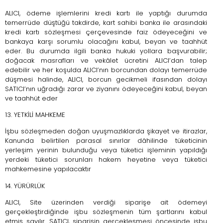
ALICI, ödeme işlemlerini kredi kartı ile yaptığı durumda
temerrüde düştüğü takdirde, kart sahibi banka ile arasındaki
kredi kartı sözleşmesi çerçevesinde faiz ödeyeceğini ve
bankaya karşı sorumlu olacağını kabul, beyan ve taahhüt
eder. Bu durumda ilgili banka hukuki yollara başvurabilir;
doğacak masrafları ve vekâlet ücretini ALICI’dan talep
edebilir ve her koşulda ALICI’nın borcundan dolayı temerrüde
düşmesi halinde, ALICI, borcun gecikmeli ifasından dolayı
SATICI’nın uğradığı zarar ve ziyanını ödeyeceğini kabul, beyan
ve taahhüt eder
13. YETKİLİ MAHKEME
İşbu sözleşmeden doğan uyuşmazlıklarda şikayet ve itirazlar,
Kanunda belirtilen parasal sınırlar dâhilinde tüketicinin
yerleşim yerinin bulunduğu veya tüketici işleminin yapıldığı
yerdeki tüketici sorunları hakem heyetine veya tüketici
mahkemesine yapılacaktır
14. YÜRÜRLÜK
ALICI, Site üzerinden verdiği siparişe ait ödemeyi
gerçekleştirdiğinde işbu sözleşmenin tüm şartlarını kabul
etmiş sayılır. SATICI, siparişin gerçekleşmesi öncesinde işbu