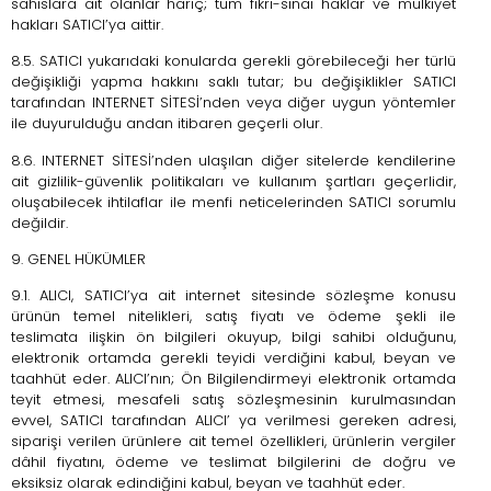
sahıslara ait olanlar hariç; tüm fikri-sınai haklar ve mülkiyet
hakları SATICI’ya aittir.
8.5. SATICI yukarıdaki konularda gerekli görebileceği her türlü
değişikliği yapma hakkını saklı tutar; bu değişiklikler SATICI
tarafından INTERNET SİTESİ’nden veya diğer uygun yöntemler
ile duyurulduğu andan itibaren geçerli olur.
8.6. INTERNET SİTESİ’nden ulaşılan diğer sitelerde kendilerine
ait gizlilik-güvenlik politikaları ve kullanım şartları geçerlidir,
oluşabilecek ihtilaflar ile menfi neticelerinden SATICI sorumlu
değildir.
9. GENEL HÜKÜMLER
9.1. ALICI, SATICI’ya ait internet sitesinde sözleşme konusu
ürünün temel nitelikleri, satış fiyatı ve ödeme şekli ile
teslimata ilişkin ön bilgileri okuyup, bilgi sahibi olduğunu,
elektronik ortamda gerekli teyidi verdiğini kabul, beyan ve
taahhüt eder. ALICI’nın; Ön Bilgilendirmeyi elektronik ortamda
teyit etmesi, mesafeli satış sözleşmesinin kurulmasından
evvel, SATICI tarafından ALICI’ ya verilmesi gereken adresi,
siparişi verilen ürünlere ait temel özellikleri, ürünlerin vergiler
dâhil fiyatını, ödeme ve teslimat bilgilerini de doğru ve
eksiksiz olarak edindiğini kabul, beyan ve taahhüt eder.