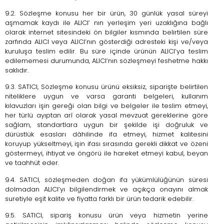
9.2. Sözleşme konusu her bir ürün, 30 günlük yasal süreyi
aşmamak kaydı ile ALICI’ nın yerleşim yeri uzaklığına bağlı
olarak internet sitesindeki ön bilgiler kısmında belirtilen süre
zarfında ALICI veya ALICI’nın gösterdiği adresteki kişi ve/veya
kuruluşa teslim edilir. Bu süre içinde ürünün ALICI’ya teslim
edilememesi durumunda, ALICI’nın sözleşmeyi feshetme hakkı
saklıdır.
9.3. SATICI, Sözleşme konusu ürünü eksiksiz, siparişte belirtilen
niteliklere uygun ve varsa garanti belgeleri, kullanım
kılavuzları işin gereği olan bilgi ve belgeler ile teslim etmeyi,
her türlü ayıptan arî olarak yasal mevzuat gereklerine göre
sağlam, standartlara uygun bir şekilde işi doğruluk ve
dürüstlük esasları dâhilinde ifa etmeyi, hizmet kalitesini
koruyup yükseltmeyi, işin ifası sırasında gerekli dikkat ve özeni
göstermeyi, ihtiyat ve öngörü ile hareket etmeyi kabul, beyan
ve taahhüt eder.
9.4. SATICI, sözleşmeden doğan ifa yükümlülüğünün süresi
dolmadan ALICI’yı bilgilendirmek ve açıkça onayını almak
suretiyle eşit kalite ve fiyatta farklı bir ürün tedarik edebilir.
9.5. SATICI, sipariş konusu ürün veya hizmetin yerine