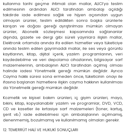
kullanma tarihi geçme ihtimali olan mallar, ALICI’ya teslim
edilmesinin ardından ALICI tarafından ambalajı açıldığı
takdirde iade edilmesi sağlık ve hijyen açısından uygun
olmayan ürünler, teslim edildikten sonra başka ürünlerle
karışan ve doğası gereği ayrıştırılması mümkün olmayan
ürünler, Abonelik sözleşmesi kapsamında sağlananlar
dışında, gazete ve dergi gibi süreli yayınlara ilişkin mallar,
Elektronik ortamda anında ifa edilen hizmetler veya tüketiciye
anında teslim edilen gayrimaddi mallar, ile ses veya görüntü
kayıtlarının, kitap, dijital içerik, yazılım programlarının, veri
kaydedebilme ve veri depolama cihazlarının, bilgisayar sarf
malzemelerinin, ambalajının ALICI tarafından açılmış olması
halinde iadesi Yönetmelik gereği mümkün değildir. Ayrıca
Cayma hakkı süresi sona ermeden önce, tüketicinin onayı ile
ifasına başlanan hizmetlere ilişkin cayma hakkının kullanılması
da Yönetmelik gereği mümkün değildir.
Kozmetik ve kişisel bakım ürünleri, iç giyim ürünleri, mayo,
bikini, kitap, kopyalanabilir yazılım ve programlar, DVD, VCD,
CD ve kasetler ile kırtasiye sarf malzemeleri (toner, kartuş,
şerit vb.) iade edilebilmesi için ambalajlarının açılmamış,
denenmemiş, bozulmamış ve kullanılmamış olmaları gerekir.
12. TEMERRÜT HALİ VE HUKUKİ SONUÇLARI