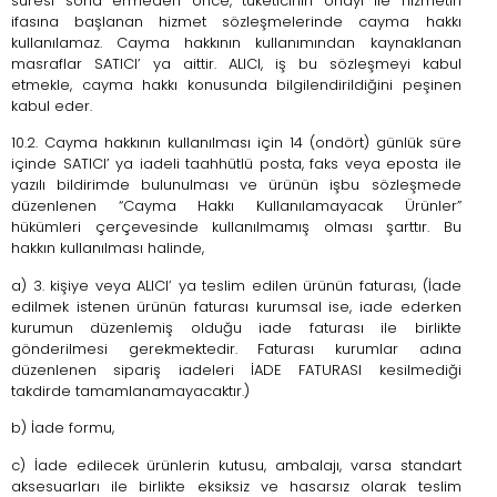
süresi sona ermeden önce, tüketicinin onayı ile hizmetin
ifasına başlanan hizmet sözleşmelerinde cayma hakkı
kullanılamaz. Cayma hakkının kullanımından kaynaklanan
masraflar SATICI’ ya aittir. ALICI, iş bu sözleşmeyi kabul
etmekle, cayma hakkı konusunda bilgilendirildiğini peşinen
kabul eder.
10.2. Cayma hakkının kullanılması için 14 (ondört) günlük süre
içinde SATICI’ ya iadeli taahhütlü posta, faks veya eposta ile
yazılı bildirimde bulunulması ve ürünün işbu sözleşmede
düzenlenen “Cayma Hakkı Kullanılamayacak Ürünler”
hükümleri çerçevesinde kullanılmamış olması şarttır. Bu
hakkın kullanılması halinde,
a) 3. kişiye veya ALICI’ ya teslim edilen ürünün faturası, (İade
edilmek istenen ürünün faturası kurumsal ise, iade ederken
kurumun düzenlemiş olduğu iade faturası ile birlikte
gönderilmesi gerekmektedir. Faturası kurumlar adına
düzenlenen sipariş iadeleri İADE FATURASI kesilmediği
takdirde tamamlanamayacaktır.)
b) İade formu,
c) İade edilecek ürünlerin kutusu, ambalajı, varsa standart
aksesuarları ile birlikte eksiksiz ve hasarsız olarak teslim