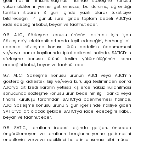
getirilmesinin imkânsızlaşması halinde sözleşme konusu
yükümlülüklerini yerine getiremezse, bu durumu, öğrendiği
tarihten itibaren 3 gün içinde yazılı olarak tüketiciye
bildireceğini, 14 günlük süre içinde toplam bedeli ALICI’ya
iade edeceğini kabul, beyan ve taahhüt eder.
9.6. ALICI, Sözleşme konusu ürünün teslimatı için işbu
Sözleşme’yi elektronik ortamda teyit edeceğini, herhangi bir
nedenle sözleşme konusu ürün bedelinin ödenmemesi
ve/veya banka kayıtlarında iptal edilmesi halinde, SATICI’nın
sözleşme konusu ürünü teslim yükümlülüğünün sona
ereceğini kabul, beyan ve taahhüt eder.
9.7. ALICI, Sözleşme konusu ürünün ALICI veya ALICI’nın
gösterdiği adresteki kişi ve/veya kuruluşa tesliminden sonra
ALICI’ya ait kredi kartının yetkisiz kişilerce haksız kullanılması
sonucunda sözleşme konusu ürün bedelinin ilgili banka veya
finans kuruluşu tarafından SATICI’ya ödenmemesi halinde,
ALICI Sözleşme konusu ürünü 3 gün içerisinde nakliye gideri
SATICI’ya ait olacak şekilde SATICI’ya iade edeceğini kabul,
beyan ve taahhüt eder.
9.8. SATICI, tarafların iradesi dışında gelişen, önceden
öngörülemeyen ve tarafların borçlarını yerine getirmesini
engelleyici ve/veya geciktirici hallerin oluşması gibi mücbir