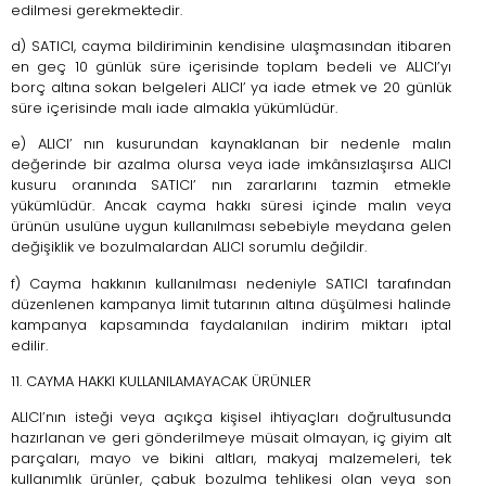
edilmesi gerekmektedir.
d) SATICI, cayma bildiriminin kendisine ulaşmasından itibaren
en geç 10 günlük süre içerisinde toplam bedeli ve ALICI’yı
borç altına sokan belgeleri ALICI’ ya iade etmek ve 20 günlük
süre içerisinde malı iade almakla yükümlüdür.
e) ALICI’ nın kusurundan kaynaklanan bir nedenle malın
değerinde bir azalma olursa veya iade imkânsızlaşırsa ALICI
kusuru oranında SATICI’ nın zararlarını tazmin etmekle
yükümlüdür. Ancak cayma hakkı süresi içinde malın veya
ürünün usulüne uygun kullanılması sebebiyle meydana gelen
değişiklik ve bozulmalardan ALICI sorumlu değildir.
f) Cayma hakkının kullanılması nedeniyle SATICI tarafından
düzenlenen kampanya limit tutarının altına düşülmesi halinde
kampanya kapsamında faydalanılan indirim miktarı iptal
edilir.
11. CAYMA HAKKI KULLANILAMAYACAK ÜRÜNLER
ALICI’nın isteği veya açıkça kişisel ihtiyaçları doğrultusunda
hazırlanan ve geri gönderilmeye müsait olmayan, iç giyim alt
parçaları, mayo ve bikini altları, makyaj malzemeleri, tek
kullanımlık ürünler, çabuk bozulma tehlikesi olan veya son