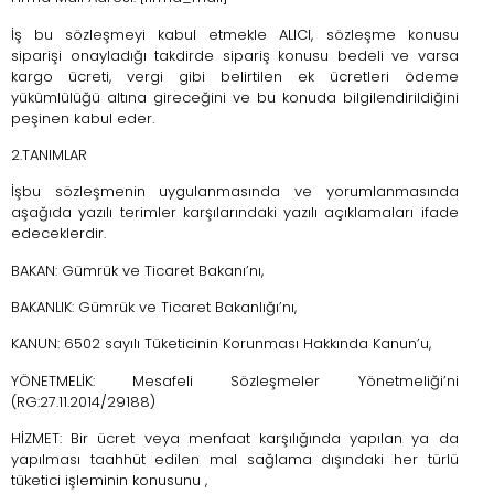
İş bu sözleşmeyi kabul etmekle ALICI, sözleşme konusu
siparişi onayladığı takdirde sipariş konusu bedeli ve varsa
kargo ücreti, vergi gibi belirtilen ek ücretleri ödeme
yükümlülüğü altına gireceğini ve bu konuda bilgilendirildiğini
peşinen kabul eder.
2.TANIMLAR
İşbu sözleşmenin uygulanmasında ve yorumlanmasında
aşağıda yazılı terimler karşılarındaki yazılı açıklamaları ifade
edeceklerdir.
BAKAN: Gümrük ve Ticaret Bakanı’nı,
BAKANLIK: Gümrük ve Ticaret Bakanlığı’nı,
KANUN: 6502 sayılı Tüketicinin Korunması Hakkında Kanun’u,
YÖNETMELİK: Mesafeli Sözleşmeler Yönetmeliği’ni
(RG:27.11.2014/29188)
HİZMET: Bir ücret veya menfaat karşılığında yapılan ya da
yapılması taahhüt edilen mal sağlama dışındaki her türlü
tüketici işleminin konusunu ,