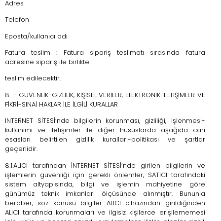
Adres
Telefon
Eposta/kullanıcı adı
Fatura teslim : Fatura sipariş teslimatı sırasında fatura
adresine sipariş ile birlikte
teslim edilecektir.
8. – GÜVENLİK-GİZLİLİK, KİŞİSEL VERİLER, ELEKTRONİK İLETİŞİMLER VE
FİKRİ-SINAİ HAKLAR İLE İLGİLİ KURALLAR
INTERNET SİTESİ’nde bilgilerin korunması, gizliliği, işlenmesi-
kullanımı ve iletişimler ile diğer hususlarda aşağıda cari
esasları belirtilen gizlilik kuralları-politikası ve şartlar
geçerlidir.
8.1.ALICI tarafından İNTERNET SİTESİ’nde girilen bilgilerin ve
işlemlerin güvenliği için gerekli önlemler, SATICI tarafındaki
sistem altyapısında, bilgi ve işlemin mahiyetine göre
günümüz teknik imkanları ölçüsünde alınmıştır. Bununla
beraber, söz konusu bilgiler ALICI cihazından girildiğinden
ALICI tarafında korunmaları ve ilgisiz kişilerce erişilememesi