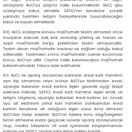
amaçlarla ALICI’ya ulaşma hakkı bulunmaktadır. ALICI, işbu
sözleşmeyi kabul etmekle SATICI’nın kendisine yönelik
yukarıda belirtilen iletişim faaliyetlerinde bulunabileceğini
kabul ve beyan etmektedir.
9.10. ALICI, sözleşme konusu mal/hizmeti teslim almadan önce
muayene edecek; ezik, kırık, ambalajı yırtılmış vb. hasarlı ve
ayıplı mal/hizmeti kargo şirketinden teslim almayacaktır.
Teslim alınan mal/hizmetin hasarsız ve sağlam olduğu kabul
edilecektir. Teslimden sonra mal/hizmetin özenle korunması
borcu, ALICI’ya aittir. Cayma hakkı kullanılacaksa mal/hizmet
kullanılmamalıdır. Fatura iade edilmelidir.
9.11. ALICI ile sipariş esnasında kullanılan kredi kartı hamilinin
aynı kişi olmaması veya ürünün ALICI’ya tesliminden evvel,
siparişte kullanılan kredi kartına ilişkin güvenlik açığı tespit
edilmesi halinde, SATICI, kredi kartı hamiline ilişkin kimlik ve
iletişim bilgilerini, siparişte kullanılan kredi kartının bir önceki
aya ait ekstresini yahut kart hamilinin bankasından kredi
kartının kendisine ait olduğuna ilişkin yazıyı ibraz etmesini
ALICI’dan talep edebilir. ALICI’nın talebe konu bilgi/belgeleri
temin etmesine kadar geçecek sürede sipariş dondurulacak
olup, mezkur taleplerin 24 saat içerisinde karşılanmaması
halinde ise SATICI, siparişi iptal etme hakkını haizdir.