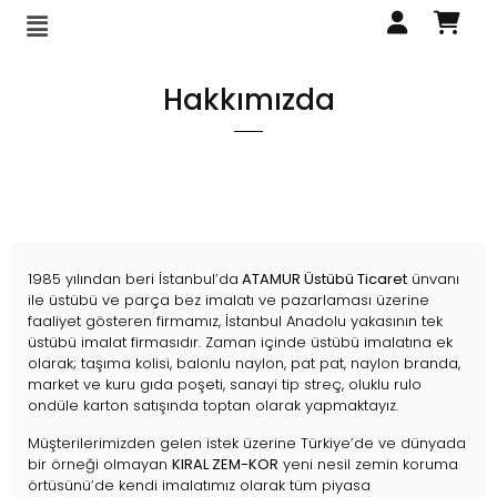
Hakkımızda
1985 yılından beri İstanbul’da
ATAMUR Üstübü Ticaret
ünvanı
ile üstübü ve parça bez imalatı ve pazarlaması üzerine
faaliyet gösteren firmamız, İstanbul Anadolu yakasının tek
üstübü imalat firmasıdır. Zaman içinde üstübü imalatına ek
olarak; taşıma kolisi, balonlu naylon, pat pat, naylon branda,
market ve kuru gıda poşeti, sanayi tip streç, oluklu rulo
ondüle karton satışında toptan olarak yapmaktayız.
Müşterilerimizden gelen istek üzerine Türkiye’de ve dünyada
bir örneği olmayan
KIRAL ZEM-KOR
yeni nesil zemin koruma
örtüsünü’de kendi imalatımız olarak tüm piyasa