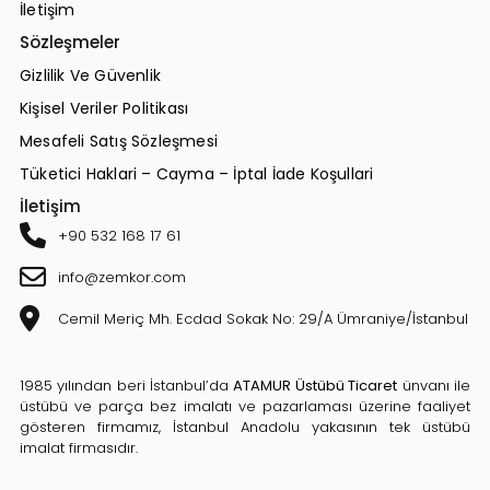
İletişim
Sözleşmeler
Gizlilik Ve Güvenlik
Kişisel Veriler Politikası
Mesafeli Satış Sözleşmesi
Tüketici Haklari – Cayma – İptal İade Koşullari
İletişim
+90 532 168 17 61
info@zemkor.com
Cemil Meriç Mh. Ecdad Sokak No: 29/A Ümraniye/İstanbul
1985 yılından beri İstanbul’da
ATAMUR Üstübü Ticaret
ünvanı ile
üstübü ve parça bez imalatı ve pazarlaması üzerine faaliyet
gösteren firmamız, İstanbul Anadolu yakasının tek üstübü
imalat firmasıdır.